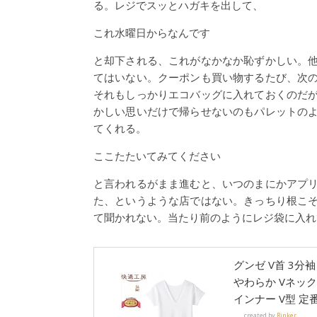
る。レジでスッとハガキを出して、
これ水曜日からなんです
と却下される、これがなかなか恥ずかしい。
てはいない。クーポンも買い物するたび、次
それもしっかりエコバッグに入れておくのだ
かしい思いだけで帰らせないのもパレットの
てくれる。
ここたたいてみてください
と言われるがまま進むと、いつのまにかアプ
た、というような店ではない。きっちり根こ
て聞かれない。当たり前のようにレジ袋に入れ
グンゼ V首 3分
やわらか Vネック
インナー V型 定番 
created by
Rinker