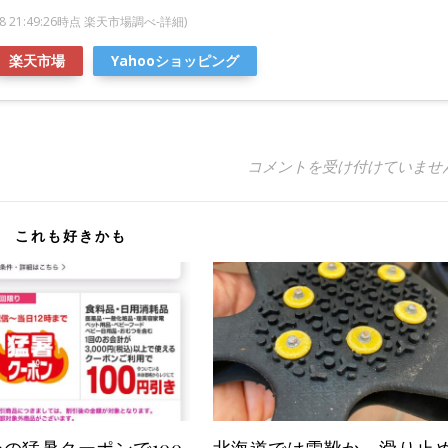
/08 21:49:26時点 楽天市場調べ-
詳細)
楽天市場
Yahooショッピング
グンゼ快適工房ならセール前
コメントを受け付けていませ
これも好きかも