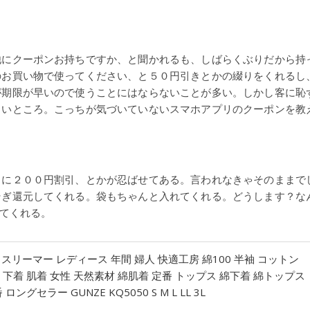
他にクーポンお持ちですか、と聞かれるも、しばらくぶりだから持
のお買い物で使ってください、と５０円引きとかの綴りをくれるし
が期限が早いので使うことにはならないことが多い。しかし客に恥
よいところ。こっちが気づいていないスマホアプリのクーポンを教
リに２００円割引、とかが忍ばせてある。言われなきゃそのままで
そぎ還元してくれる。袋もちゃんと入れてくれる。どうします？な
てくれる。
袖 スリーマー レディース 年間 婦人 快適工房 綿100 半袖 コットン
 下着 肌着 女性 天然素材 綿肌着 定番 トップス 綿下着 綿トップス
ロングセラー GUNZE KQ5050 S M L LL 3L