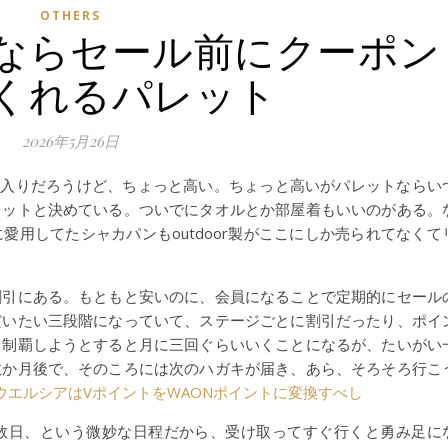
OTHERS
ならセール前にクーポン
くれるパレット
2026年5月26日
に入りだろうけど、ちょっと高い。ちょっと高いがパレットならい
レットと決めている。ついでにタオルとか部屋着もいいのがある。
用してたシャカパンもoutdoor製がここにしか売られてなくて
割引にある。もともと安いのに、会員になることで定期的にセール
だいたい三段階になっていて、ステージごとに割引だったり、ポイ
も制覇しようとすると月に三回ぐらいいくことになるが、たいがい
数か月後で、そのころには次のハガキが届き、あら、そろそろ行こ
のウエルシアはVポイントをWAONポイントに変換すべし
数日、という微妙な日程だから、受け取ってすぐ行くと勇み足に