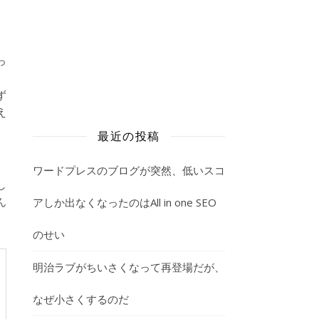
っ
、
ず
え
最近の投稿
ワードプレスのブログが突然、低いスコ
し
ん
アしか出なくなったのはAll in one SEO
のせい
明治ラブがちいさくなって再登場だが、
なぜ小さくするのだ