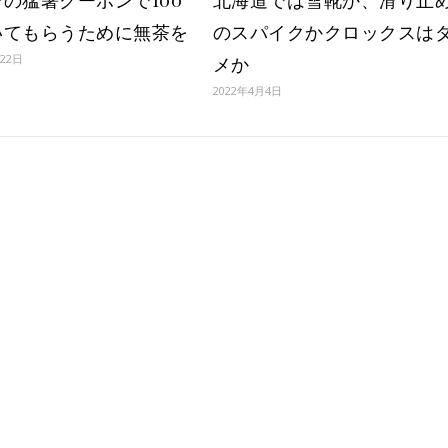
の猛暑クーポンで100
北海道では雪靴か、滑り止
いてもらうために無茶を
のスパイクかクロックスは
月22日
メか
2022年4月4日