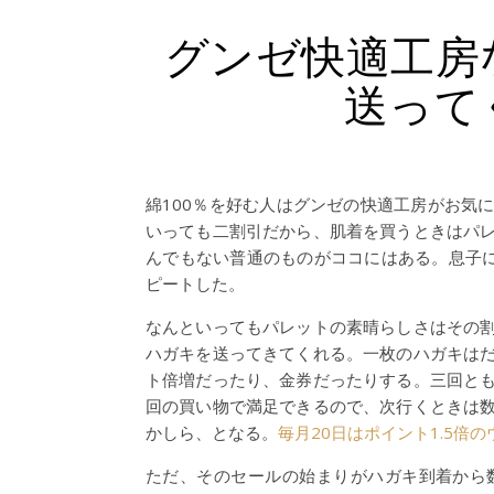
グンゼ快適工房
送って
綿100％を好む人はグンゼの快適工房がお気
いっても二割引だから、肌着を買うときはパ
んでもない普通のものがココにはある。息子に愛
ピートした。
なんといってもパレットの素晴らしさはその
ハガキを送ってきてくれる。一枚のハガキは
ト倍増だったり、金券だったりする。三回と
回の買い物で満足できるので、次行くときは
かしら、となる。
毎月20日はポイント1.5倍
ただ、そのセールの始まりがハガキ到着から