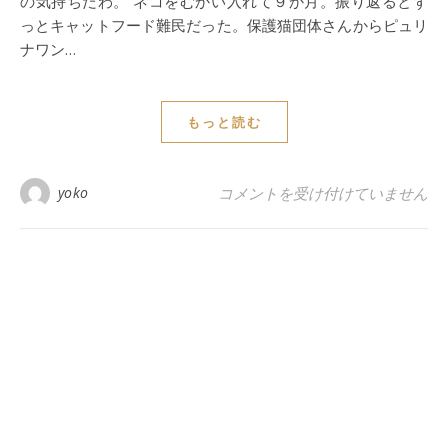
の気持ちだわ。 ネコをむかい入れて９か月。振り返るとず
っとキャットフード難民だった。保護猫団体さんからピュリ
ナワン…
もっと読む
食いつきが良くてウンチも下痢に
yoko
コメントを受け付けていません