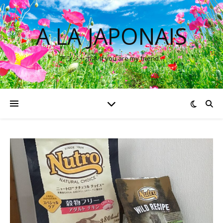
A LA JAPONAIS
アラジャポネ If you are my friend…