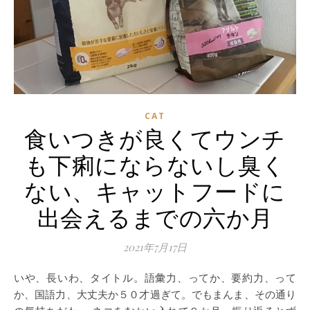
CAT
食いつきが良くてウンチ
も下痢にならないし臭く
ない、キャットフードに
出会えるまでの六か月
2021年7月17日
いや、長いわ、タイトル。語彙力、ってか、要約力、って
か、国語力、大丈夫か５０才過ぎて。でもまんま、その通り