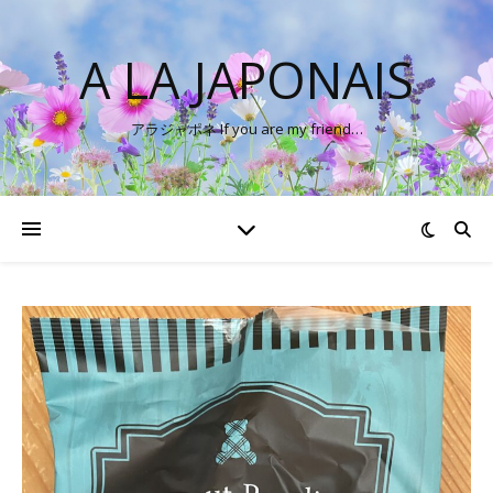
A LA JAPONAIS
アラジャポネ If you are my friend…