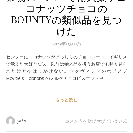
コナッツチョコの
BOUNTYの類似品を見つ
けた
2024年11月17日
センターにココナッツがぎっしりのチョコレート、イギリス
で覚えた大好きな味。以前は輸入品を扱うお店でも時々見ら
れたけど今は見かけない。マクヴィティのホブノブ
McVitie’s Hobnobs のミルクチョコビスケット そ…
もっと読む
業務スーパーで輸入菓子ココナッツ
yoko
コメントを受け付けていません