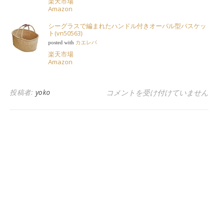
楽天市場
Amazon
シーグラスで編まれたハンドル付きオーバル型バスケッ
ト(vn50563)
posted with
カエレバ
楽天市場
Amazon
スウェーデンハウスマニアに嬉し
投稿者:
yoko
コメントを受け付けていません