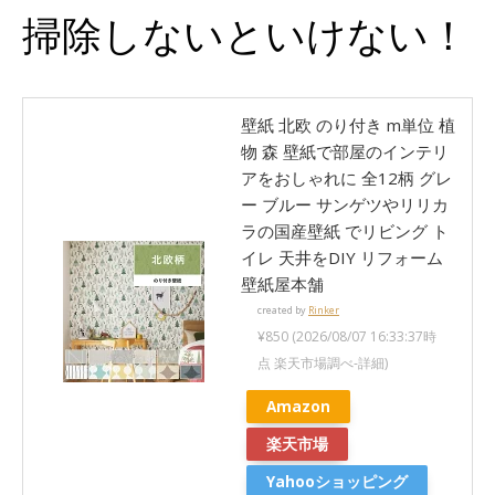
掃除しないといけない！
壁紙 北欧 のり付き m単位 植
物 森 壁紙で部屋のインテリ
アをおしゃれに 全12柄 グレ
ー ブルー サンゲツやリリカ
ラの国産壁紙 でリビング ト
イレ 天井をDIY リフォーム
壁紙屋本舗
created by
Rinker
¥850
(2026/08/07 16:33:37時
点 楽天市場調べ-
詳細)
Amazon
楽天市場
Yahooショッピング