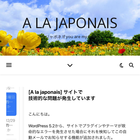
A LA JAPONAIS
アラジャポネ If you are my friend…