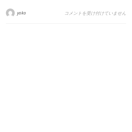
ワードプレスのブログ突然真っ白
yoko
コメントを受け付けていません