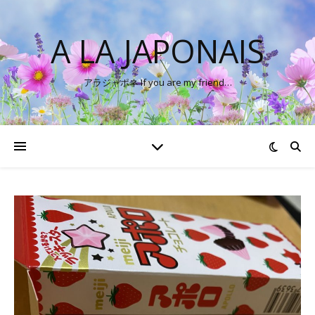
A LA JAPONAIS
アラジャポネ If you are my friend…