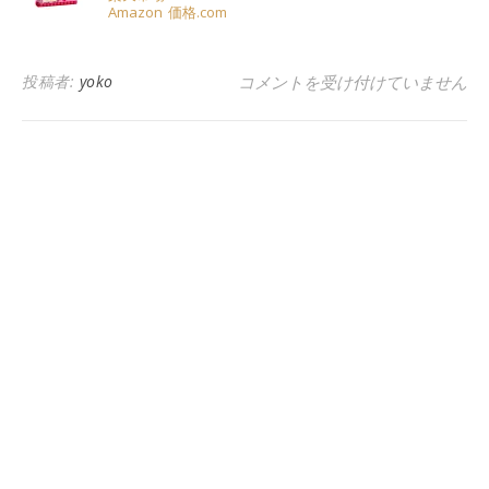
Amazon
価格.com
ご利益あるかも、明治アポロチョ
投稿者:
yoko
コメントを受け付けていません