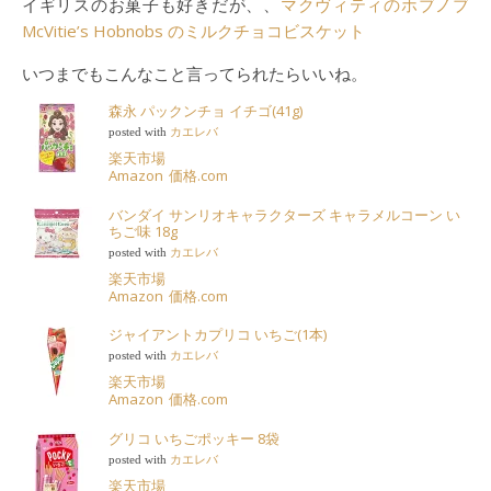
イギリスのお菓子も好きだが、、
マクヴィティのホブノブ
McVitie’s Hobnobs のミルクチョコビスケット
いつまでもこんなこと言ってられたらいいね。
森永 パックンチョ イチゴ(41g)
posted with
カエレバ
楽天市場
Amazon
価格.com
バンダイ サンリオキャラクターズ キャラメルコーン い
ちご味 18g
posted with
カエレバ
楽天市場
Amazon
価格.com
ジャイアントカプリコ いちご(1本)
posted with
カエレバ
楽天市場
Amazon
価格.com
グリコ いちごポッキー 8袋
posted with
カエレバ
楽天市場