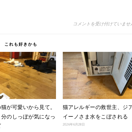
ウチのネコが可愛いから見て
コメントを受け付けていませ
これも好きかも
の猫が可愛いから見て。
猫アレルギーの救世主、ジ
自分のしっぽが気になっ
イーノさま水をこぼされる
2026年6月28日
ズ