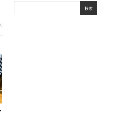
検索
。アズが喉をゴロゴロぐるぐる鳴らしてる２分 は
ん
ア