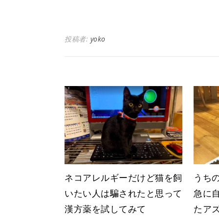
投稿者:
yoko
ネコアレルギーだけど猫を飼
うち
いたい人は騙されたと思って
急に
漢方薬を試してみて
たア