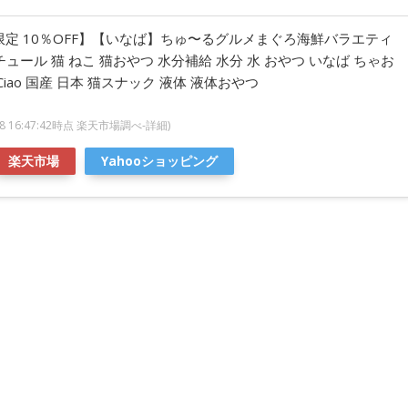
E限定 10％OFF】【いなば】ちゅ〜るグルメまぐろ海鮮バラエティ
 チュール 猫 ねこ 猫おやつ 水分補給 水分 水 おやつ いなば ちゃお
Ciao 国産 日本 猫スナック 液体 液体おやつ
/08 16:47:42時点 楽天市場調べ-
詳細)
楽天市場
Yahooショッピング