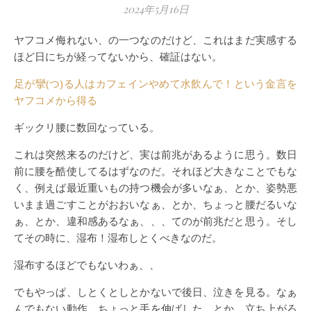
2024年5月16日
ヤフコメ侮れない、の一つなのだけど、これはまだ実感する
ほど日にちが経ってないから、確証はない。
足が攣(つ)る人はカフェインやめて水飲んで！という金言を
ヤフコメから得る
ギックリ腰に数回なっている。
これは突然来るのだけど、実は前兆があるように思う。数日
前に腰を酷使してるはずなのだ。それほど大きなことでもな
く、例えば最近重いもの持つ機会が多いなぁ、とか、姿勢悪
いまま過ごすことがおおいなぁ、とか、ちょっと腰だるいな
ぁ、とか、違和感あるなぁ、、、てのが前兆だと思う。そし
てその時に、湿布！湿布しとくべきなのだ。
湿布するほどでもないわぁ、、
でもやっぱ、しとくとしとかないで後日、泣きを見る。なぁ
んでもない動作、ちょっと手を伸ばした、とか、立ち上がろ