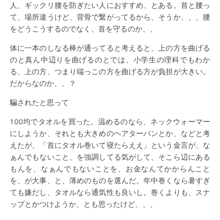
人、ギックリ腰を防ぎたい人におすすめ、とある。首と腰っ
て、場所違うけど、背骨で繋がってるから、そうか、、、腰
をどうこうするのでなく、首を守るのか、、
体に一本のしなる棒が通ってると考えると、上の方を曲げる
のと真ん中辺りを曲げるのとでは、小学生の理科でもわか
る、上の方、つまり端っこの方を曲げる方が負担が大きい。
だからなのか、、？
騙されたと思って
100均でタオルを買った。温めるのなら、ネックウォーマー
にしようか、それとも大きめのヘアターバンとか、などと考
えたが、「首にタオル巻いて寝たらええ」という金言が、な
ぁんでもないこと、を強調してる気がして、そこら辺にある
もんを、なぁんでもないことを、お金なんてかからんこと
を、が大事、と、薄めのものを選んだ。年中巻くなら暑すぎ
ても嫌だし、タオルなら通気性も良いし。巻くよりも、スナ
ップとかつけようか、とも思ったけど、、、