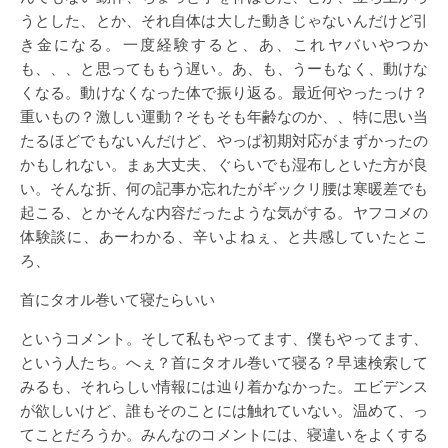
うとした、とか、それ自体は大した動きじゃないんだけど引
き金になる。一度経験すると、あ、これヤバいやつか
も、、、と思ってももう遅い。あ、も、うーもなく、動けな
くなる。動けなくなった体で振り返る。最近何やったっけ？
重いもの？激しい運動？そもそも年齢なのか、、特に思い当
たるほどでもないんだけど、やっぱ初期対応がまずかったの
かもしれない。まぁ大丈夫、ぐらいでも湿布しといた方が良
い。そんな折、何の記事か忘れたがギックリ腰は寒暖差でも
起こる、とかそんな内容だったような気がする。ヤフコメの
体験談に、あーわかる、辛いよねぇ、と共感していたとこ
ろ、
首にタオル巻いて寝たらいい
というコメント。そして私もやってます、僕もやってます、
という人たち。へぇ？首にタオル巻いて寝る？早速検索して
みるも、それらしい情報には辿り着かなかった。エビデンス
が欲しいけど、誰もそのことには触れていない。温めて、っ
てことだろうか。みんなのコメントには、寝違いをよくする