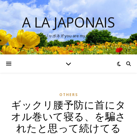
A LA JAPONAIS
アラジャポネ If you are my friend…
OTHERS
ギックリ腰予防に首にタ
オル巻いて寝る、を騙さ
れたと思って続けてる