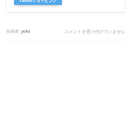
Yahooショッピング
ギックリ腰予防に首にタオル巻い
投稿者:
yoko
コメントを受け付けていません