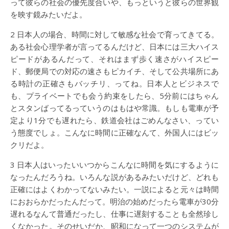
って彼らの社会の優先度合いや、もっというと彼らの世界観
を映す鏡みたいだよ。
2 日本人の場合、時間に対して敏感な社会で育ってきてる。
ある社会心理学者が言ってるんだけど、日本には三大ハイス
ピードがあるんだって、それはまず歩く速さがハイスピー
ド、郵便局での対応の速さもピカイチ、そして公共場所にあ
る時計の正確さもバッチリ、ってね。日本人とビジネスで
も、プライベートでも会う約束をしたら、5分前にはちゃん
とスタンばってるっていうのはもはや常識。もしも電車が予
定より1分でも遅れたら、鉄道会社はごめんなさい、ってい
う態度でしょ。こんなに時間に正確なんて、外国人にはビッ
クリだよ。
3 日本人はいったいいつからこんなに時間を気にするように
なったんだろうね。いろんな説があるみたいだけど、どれも
正確にはよくわかってないみたい。一説によると元々は時間
におおらかだったんだって。明治の始めだったら電車が30分
遅れるなんて普通だったし、仕事に遅刻することも全然珍し
くなかった。そのせいだか、昭和になって一つのシステムが