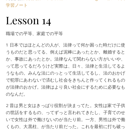
学習ノート
Lesson 14
職場での平等、家庭での平等
1 日本ではほとんどの人が、法律って何か困った時だけに使
うものだと思ってる、例えば泥棒にあったとか、離婚すると
か、事故にあったとか。法律なんて関わらない方がいいや、
って思ってるだろうけど実際は、日々、法律と生活してるよ
うなもの。みんな法にのっとって生活してるし、法のおかげ
で犯罪にあわないで済むし社会をきちんと作ってくれるもの
が法律のおかげ。法律はより良い社会にするために必要なも
のなんだ。
2 昔は男と女はきっぱり役割が決まってた。女性は家で子供
の世話をするもの、ってずっと言われてきたし、子育てのせ
いで女性は外で働けないのが当たり前。一方、男性は外で働
くもの、大黒柱、が当たり前だった。これを最初に打ち破っ