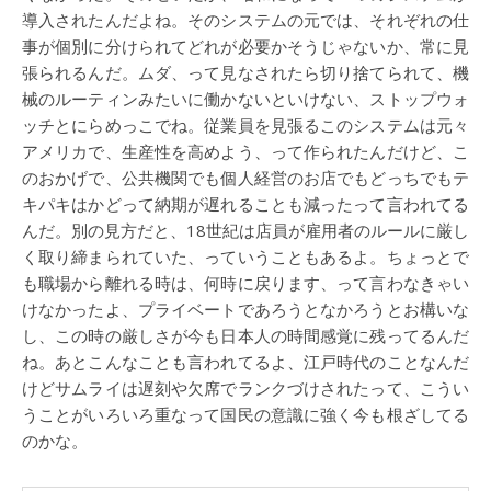
導入されたんだよね。そのシステムの元では、それぞれの仕
事が個別に分けられてどれが必要かそうじゃないか、常に見
張られるんだ。ムダ、って見なされたら切り捨てられて、機
械のルーティンみたいに働かないといけない、ストップウォ
ッチとにらめっこでね。従業員を見張るこのシステムは元々
アメリカで、生産性を高めよう、って作られたんだけど、こ
のおかげで、公共機関でも個人経営のお店でもどっちでもテ
キパキはかどって納期が遅れることも減ったって言われてる
んだ。別の見方だと、18世紀は店員が雇用者のルールに厳し
く取り締まられていた、っていうこともあるよ。ちょっとで
も職場から離れる時は、何時に戻ります、って言わなきゃい
けなかったよ、プライベートであろうとなかろうとお構いな
し、この時の厳しさが今も日本人の時間感覚に残ってるんだ
ね。あとこんなことも言われてるよ、江戸時代のことなんだ
けどサムライは遅刻や欠席でランクづけされたって、こうい
うことがいろいろ重なって国民の意識に強く今も根ざしてる
のかな。