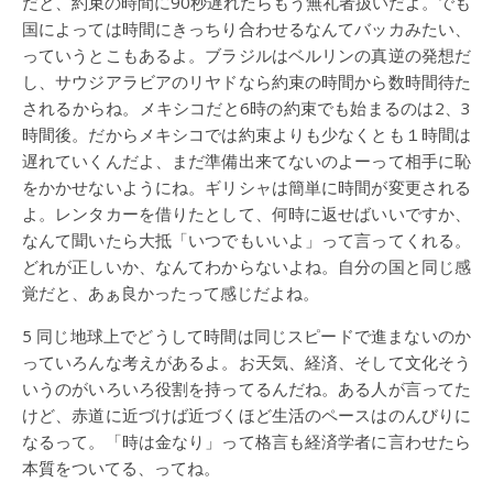
だと、約束の時間に90秒遅れたらもう無礼者扱いだよ。でも
国によっては時間にきっちり合わせるなんてバッカみたい、
っていうとこもあるよ。ブラジルはベルリンの真逆の発想だ
し、サウジアラビアのリヤドなら約束の時間から数時間待た
されるからね。メキシコだと6時の約束でも始まるのは2、3
時間後。だからメキシコでは約束よりも少なくとも１時間は
遅れていくんだよ、まだ準備出来てないのよーって相手に恥
をかかせないようにね。ギリシャは簡単に時間が変更される
よ。レンタカーを借りたとして、何時に返せばいいですか、
なんて聞いたら大抵「いつでもいいよ」って言ってくれる。
どれが正しいか、なんてわからないよね。自分の国と同じ感
覚だと、あぁ良かったって感じだよね。
5 同じ地球上でどうして時間は同じスピードで進まないのか
っていろんな考えがあるよ。お天気、経済、そして文化そう
いうのがいろいろ役割を持ってるんだね。ある人が言ってた
けど、赤道に近づけば近づくほど生活のペースはのんびりに
なるって。「時は金なり」って格言も経済学者に言わせたら
本質をついてる、ってね。