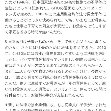
たのが1946年、日本国憲法14条と24条で性別での不平等は
違法とはっきり記された。GHQの通訳だったシロタ・ゴー
ドン氏が定めた。1985年には雇用機会均等法で男女平等に
働けることがはっきり決められた。でも、いまだにお母さん
たちは仕事と子育ての両立が大変だし、お父さんは忙しすぎ
て家庭を省みる時間が無いんだね。
3 日本政府は子供たちのため、そして働くお父さんお母さん
のため、さらには社会のために法律を変えてきた。2010
年、6月30日には男性が育児参加しやすいように法律を改訂
したし、パパママ育休制度っていう新しい制度も出来た。以
前は赤ちゃんが一才になるまでは両親のうちどちらか一人、
または二人が交代で育休が取れるものだったけど、今度から
は、一歳２ヶ月までは両親が好きに育休を取れるようになっ
たんだ。例えば産後すぐお母さんが一年の育休をとって、続
いてお父さんが二ヶ月取る、というふうに。休んでいる間は
給付金として、お給料の半分が支払われるんだ。
4 新しい法律では企業側にも、もし従業員に子供が生まれた
ら３歳までは時短勤務を許すべし、っていうシステムを作っ