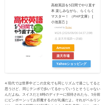
高校英語を5日間でやり直す
本 楽しみながら、らくらく
マスター！ （PHP文庫） [
小池直己 ]
created by
Rinker
¥628
(2026/08/06 04:37:20時
点 楽天市場調べ-
詳細)
Amazon
楽天市場
Yahooショッピング
4 現代では世界中どこの文化でも同じリズムで過ごしてると
思うけど、同じテンポで歩いてるかっていうとそうじゃない
んだよね。スイスだと8時のディナーに招待されたら、5分前
にピンポーンってお邪魔するのが礼儀だよ。それがベルリン