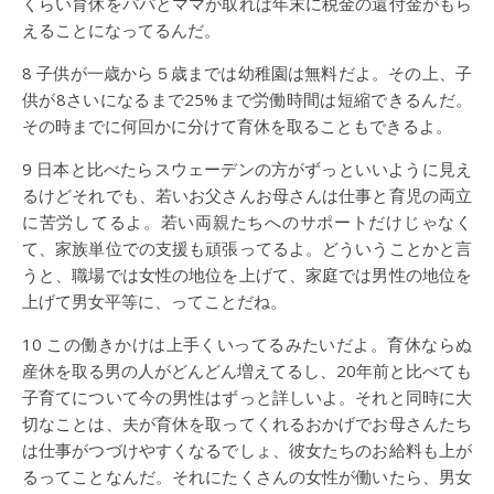
くらい育休をパパとママが取れば年末に税金の還付金がもら
えることになってるんだ。
8 子供が一歳から５歳までは幼稚園は無料だよ。その上、子
供が8さいになるまで25%まで労働時間は短縮できるんだ。
その時までに何回かに分けて育休を取ることもできるよ。
9 日本と比べたらスウェーデンの方がずっといいように見え
るけどそれでも、若いお父さんお母さんは仕事と育児の両立
に苦労してるよ。若い両親たちへのサポートだけじゃなく
て、家族単位での支援も頑張ってるよ。どういうことかと言
うと、職場では女性の地位を上げて、家庭では男性の地位を
上げて男女平等に、ってことだね。
10 この働きかけは上手くいってるみたいだよ。育休ならぬ
産休を取る男の人がどんどん増えてるし、20年前と比べても
子育てについて今の男性はずっと詳しいよ。それと同時に大
切なことは、夫が育休を取ってくれるおかげでお母さんたち
は仕事がつづけやすくなるでしょ、彼女たちのお給料も上が
るってことなんだ。それにたくさんの女性が働いたら、男女