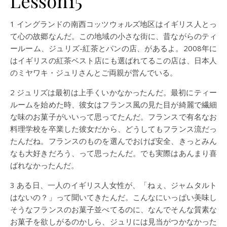
Lesson15
1 イングランドの南西コッツウォルズ地区はイギリス人とっ
て心の故郷なんだ。この地域の小さな街に、昔ながらのティ
ールーム、ジュリズ-紅茶とパンの店、があるよ。2008年に
はイギリスの紅茶ベスト店にも選ばれてるこの店は、日本人
のミヤワキ・ジュリさんとご両親が営んでいる。
2 ジュリズは最初は上手くいかなかったんだ。最初にティー
ルームを始めた時、彼女はフランス風の見た目が綺麗で繊細
な味のお菓子がいいって思ってたんだ。フランスで有名なお
料理学校を卒業した彼女だから、どうしてもフランス流だっ
たんだね。フランスのものを選んでおけば安全、きっとみん
なも大好きだろう、って思ったんだ。でも実際はあんまり喜
ばれなかったんだ。
3 ある日、一人のイギリス人女性が、「ねぇ、ジャムタルト
はないの？」って聞いてきたんだ。こんなにいっぱい美味し
そうなフランスのお菓子並べてるのに、なんでそんな質素な
お菓子を欲しがるのかしら、ジュリには見当がつかなかった