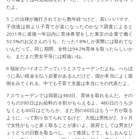
たよ。
5 この法律が施行されてから数年経つけど、若いパパママ、
子供達は前より子育てが楽になったのかな？調査によると
2011年に産後一年以内に育休希望をした東京の企業で働く
52.5%のお父さんのうち、たった1.8%しか実際には取れてな
いんだって。同じ期間、女性は94.2%育休を取ったらしいか
ら、まだまだ男女平等には程遠いね。
6 福祉のパイオニアっていうとスウェーデンだよね。べらぼ
うに高い税金を払う必要があるんだけど、国が本当によく面
倒をみてくれる。中でも子育て支援は本当にその代表だよ。
7 スウェーデンでは両親は480日、育休を取れるんだ。その
うちの390日はお給料の８割がもらえるよ。480日のうち少
なくとも60日はどちらか、また別の60日はもう一方が取る
ように、って割り当てられてるけど、大抵は男性が2、3ヶ月
で女性がもっと多く取ることが多いよ。政府としては男女び
ょうどうの日数を取るべし、って推奨してて、もしおんなじ