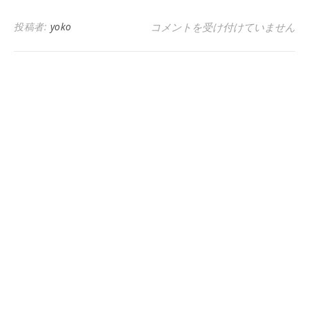
高校英語教科書の旧プロミネンス3pr
投稿者:
yoko
コメントを受け付けていません