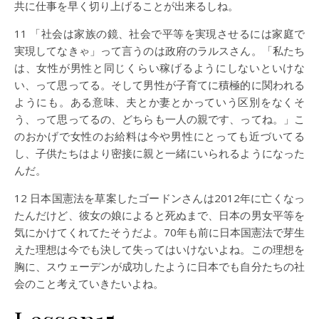
共に仕事を早く切り上げることが出来るしね。
11 「社会は家族の鏡、社会で平等を実現させるには家庭で
実現してなきゃ」って言うのは政府のラルスさん。「私たち
は、女性が男性と同じくらい稼げるようにしないといけな
い、って思ってる。そして男性が子育てに積極的に関われる
ようにも。ある意味、夫とか妻とかっていう区別をなくそ
う、って思ってるの、どちらも一人の親です、ってね。」こ
のおかげで女性のお給料は今や男性にとっても近づいてる
し、子供たちはより密接に親と一緒にいられるようになった
んだ。
12 日本国憲法を草案したゴードンさんは2012年に亡くなっ
たんだけど、彼女の娘によると死ぬまで、日本の男女平等を
気にかけてくれてたそうだよ。70年も前に日本国憲法で芽生
えた理想は今でも決して失ってはいけないよね。この理想を
胸に、スウェーデンが成功したように日本でも自分たちの社
会のこと考えていきたいよね。