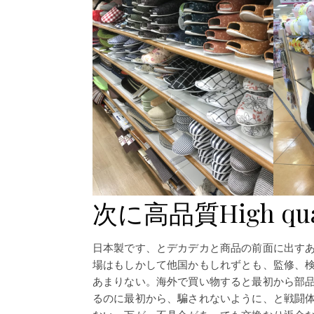
次に高品質High qual
日本製です、とデカデカと商品の前面に出す
場はもしかして他国かもしれずとも、監修、
あまりない。海外で買い物すると最初から部
るのに最初から、騙されないように、と戦闘