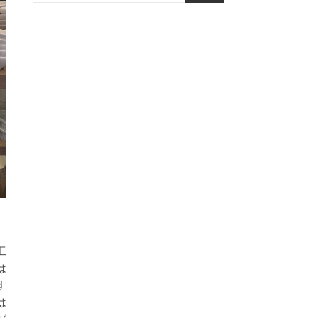
工
は
す
は