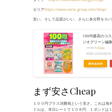
セリア
https://www.seria-group.com/shop/
安い、そして品質がいい、さらに各分野をカバ
100均最高のコ
ジオグリーン編集部
created by
Rinker
¥688
(2026/08/
Amazon
まず安さCheap
１００円プラス消費税という安さ。これは海
ドルは、本日レートで１０８円、１ポンドは