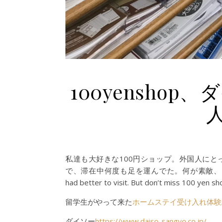
100yensho
私達も大好きな100円ショップ。外国人に
で、滞在中何度も足を運んでた。何が素敵、って、まず、When
had better to visit. But don’t miss 100 yen sh
留学生がやって来た
ホームステイ受け入れ体験A St
ダイソー
https://www.daiso-sangyo.co.jp/