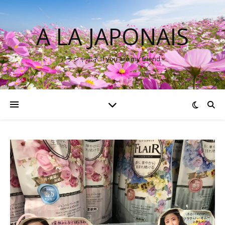
A LA JAPONAIS
アラジャポネ If you are my friend…