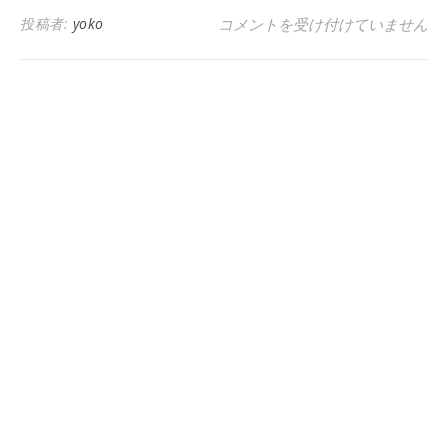
買う前にサンプルで香りを教えて
投稿者:
yoko
コメントを受け付けていません