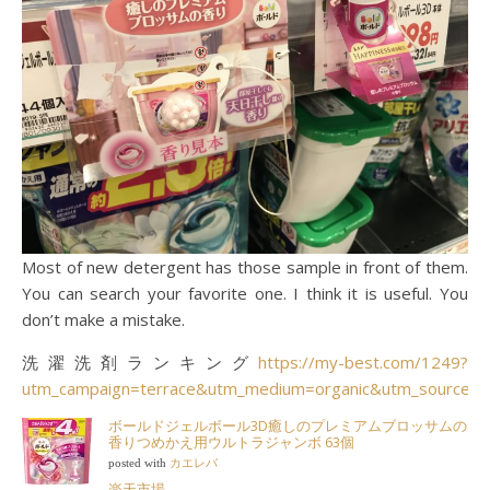
Most of new detergent has those sample in front of them.
You can search your favorite one. I think it is useful. You
don’t make a mistake.
洗濯洗剤ランキング
https://my-best.com/1249?
utm_campaign=terrace&utm_medium=organic&utm_source=
ボールドジェルボール3D癒しのプレミアムブロッサムの
香りつめかえ用ウルトラジャンボ 63個
posted with
カエレバ
楽天市場